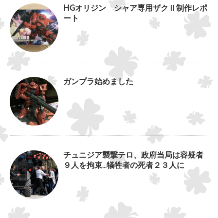
HGオリジン シャア専用ザクⅡ制作レポ
ート
ガンプラ始めました
チュニジア襲撃テロ、政府当局は容疑者
９人を拘束…犠牲者の死者２３人に