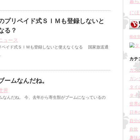
にほ
のプリペイド式ＳＩＭも登録しないと
なる？
移住
ニュース
リペイド式ＳＩＭも登録しないと使えなくなる 国家放送通
…
カテ
ガン
ガン
ブームなんだね。
タイ
世界
タイ
ムなんだね。 今、去年から寄生獣がブームになっているの
世界
日本
自分
自炊
趣味