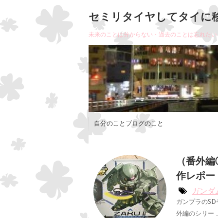
セミリタイヤしてタイに
未来のことは分からない・過去のことは忘れたい
自分のことブログのこと
（番外編
作レポー
ガンダ
ガンプラのS
外編のシリー 