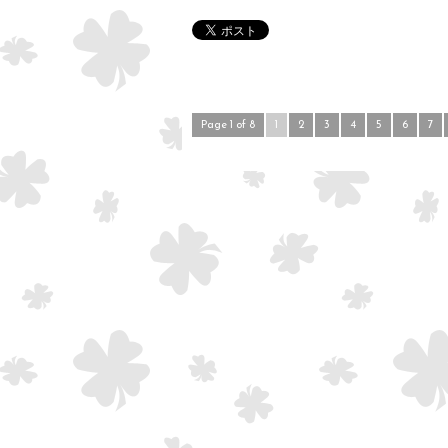
Page 1 of 8
1
2
3
4
5
6
7