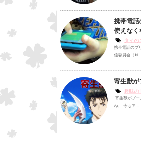
携帯電話
使えなく
タイの
携帯電話のプ
信委員会（Ｎ 
寄生獣が
趣味の
寄生獣がブー
ね。 今もア …