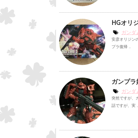
HGオリ
ガンダ
安彦オリジンの
プラ復帰 …
ガンプラ
ガンダ
突然ですが、
話ですが、実 