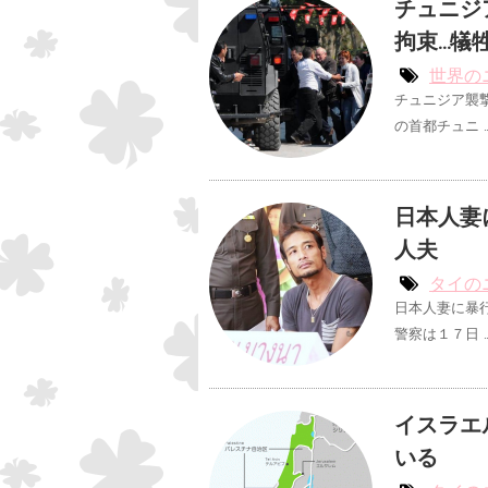
チュニジ
拘束…犠
世界の
チュニジア襲
の首都チュニ 
日本人妻
人夫
タイの
日本人妻に暴
警察は１７日 
イスラエ
いる