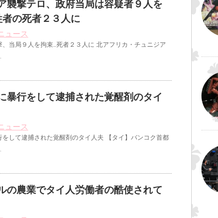
ア襲撃テロ、政府当局は容疑者９人を
牲者の死者２３人に
ニュース
撃、当局９人を拘束…死者２３人に 北アフリカ・チュニジア
…
に暴行をして逮捕された覚醒剤のタイ
ニュース
行をして逮捕された覚醒剤のタイ人夫 【タイ】バンコク首都
…
ルの農業でタイ人労働者の酷使されて