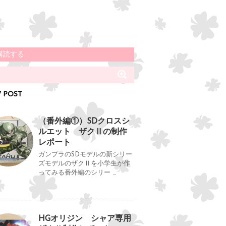
購読する
 POST
（番外編①）SDクロスシ
ルエット ザクⅡの制作
レポート
ガンプラのSDモデルの新シリー
ズモデルのザクⅡを小学生が作
ってみる番外編のシリー …
HGオリジン シャア専用