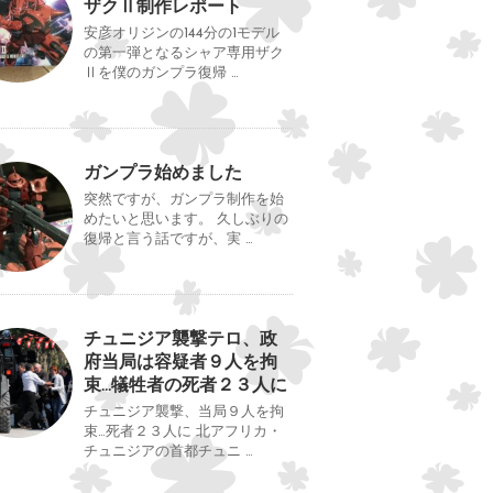
ザクⅡ制作レポート
安彦オリジンの144分の1モデル
の第一弾となるシャア専用ザク
Ⅱを僕のガンプラ復帰 …
ガンプラ始めました
突然ですが、ガンプラ制作を始
めたいと思います。 久しぶりの
復帰と言う話ですが、実 …
チュニジア襲撃テロ、政
府当局は容疑者９人を拘
束…犠牲者の死者２３人に
チュニジア襲撃、当局９人を拘
束…死者２３人に 北アフリカ・
チュニジアの首都チュニ …