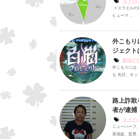
タイの
イスラエルの
ヒューマ …
外こもり
ジェクト
趣味の
外こもりには
も 先日、ネッ 
路上詐欺
者が逮捕
タイの
ニューハーフ
装強盗、監禁 