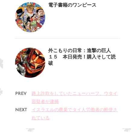
電子書籍のワンピース
外こもりの日常：進撃の巨人
１５ 本日発売！購入そして読
破
PREV
路上詐欺をしていたニューハーフ、ウタイ
容疑者が逮捕
NEXT
イスラエルの農業でタイ人労働者の酷使さ
れている