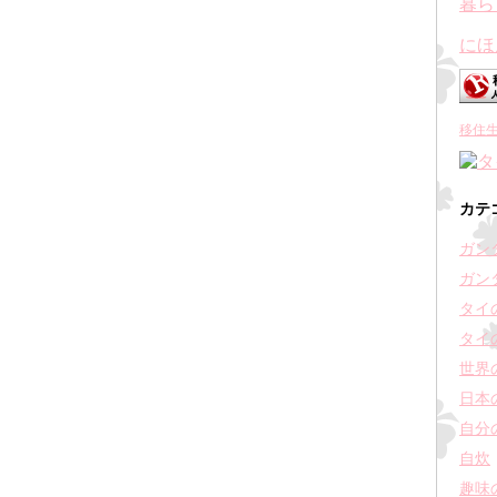
にほ
移住
カテ
ガン
ガン
タイ
タイ
世界
日本
自分
自炊
趣味