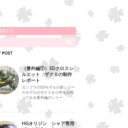
購読する
 POST
（番外編①）SDクロスシ
ルエット ザクⅡの制作
レポート
ガンプラのSDモデルの新シリー
ズモデルのザクⅡを小学生が作
ってみる番外編のシリー …
HGオリジン シャア専用