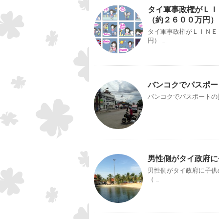
タイ軍事政権がＬＩ
（約２６００万円）
タイ軍事政権がＬＩＮＥ
円） …
バンコクでパスポー
バンコクでパスポートの携
男性側がタイ政府に
男性側がタイ政府に子供
（ …