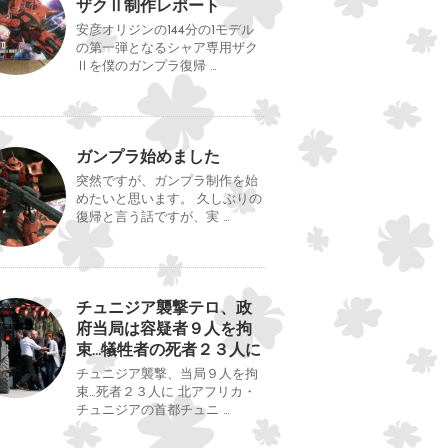
ザクⅡ制作レポート
安彦オリジンの144分の1モデル
の第一弾となるシャア専用ザク
Ⅱを僕のガンプラ復帰 …
ガンプラ始めました
突然ですが、ガンプラ制作を始
めたいと思います。 久しぶりの
復帰と言う話ですが、実 …
チュニジア襲撃テロ、政
府当局は容疑者９人を拘
束…犠牲者の死者２３人に
チュニジア襲撃、当局９人を拘
束…死者２３人に 北アフリカ・
チュニジアの首都チュニ …