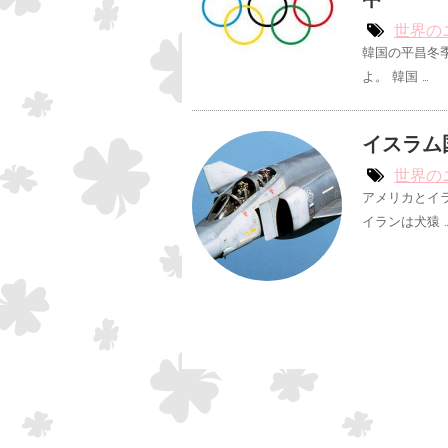
中
世界の
韓国の平昌冬
よ。 韓国 …
イスラム
世界の
アメリカとイ
イランは犬猿 