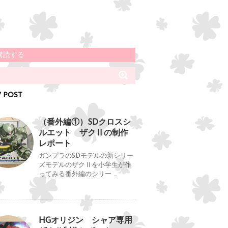
購読する
 POST
（番外編①）SDクロスシ
ルエット ザクⅡの制作
レポート
ガンプラのSDモデルの新シリー
ズモデルのザクⅡを小学生が作
ってみる番外編のシリー …
HGオリジン シャア専用