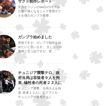
ザクⅡ制作レポート
安彦オリジンの144分の1モデル
の第一弾となるシャア専用ザク
Ⅱを僕のガンプラ復帰 …
ガンプラ始めました
突然ですが、ガンプラ制作を始
めたいと思います。 久しぶりの
復帰と言う話ですが、実 …
チュニジア襲撃テロ、政
府当局は容疑者９人を拘
束…犠牲者の死者２３人に
チュニジア襲撃、当局９人を拘
束…死者２３人に 北アフリカ・
チュニジアの首都チュニ …