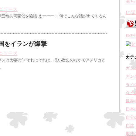
ニュース
にほ
季五輪共同開催を協議 えーーー！ 何でこんな話が出てくるん
移住
国をイランが爆撃
ニュース
カテ
ランは犬猿の仲 それはそれは、長い歴史のなかでアメリカと
…
ガン
ガン
タイ
タイ
世界
日本
自分
自炊
趣味