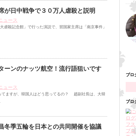
が日中戦争で３０万人虐殺と説明
ニュース
大虐殺記念館」で行った演説で、習国家主席は「南京事件」
ターンのナッツ航空！流行語狙いです
ブロ
ニュース
ってますが、韓国人はどう思ってるの？ 趙副社長は、大韓
…
ブロ
昌冬季五輪を日本との共同開催を協議