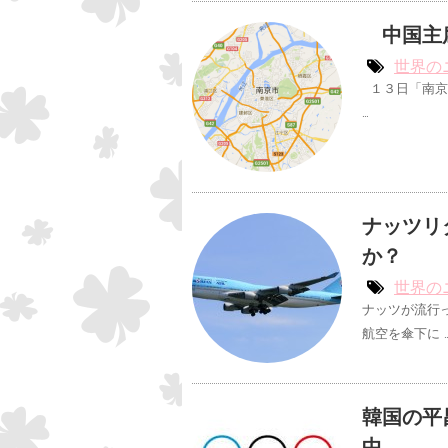
中国主席
世界の
１３日「南京
…
ナッツリ
か？
世界の
ナッツが流行
航空を傘下に 
韓国の平