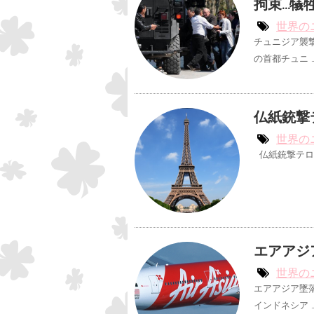
拘束…犠
世界の
チュニジア襲
の首都チュニ 
仏紙銃撃
世界の
仏紙銃撃テロ
エアアジ
世界の
エアアジア墜
インドネシア 