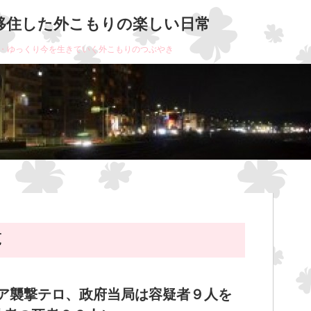
移住した外こもりの楽しい日常
・ゆっくり今を生きていく外こもりのつぶやき
覧
ア襲撃テロ、政府当局は容疑者９人を