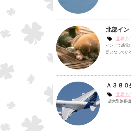
北部イン
世界の
インドで感電
題となっている
Ａ３８０
世界の
超大型旅客機