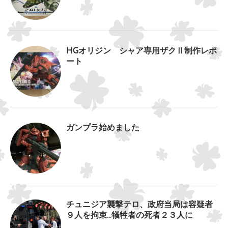
HGオリジン シャア専用ザクⅡ制作レポ
ート
ガンプラ始めました
チュニジア襲撃テロ、政府当局は容疑者
９人を拘束…犠牲者の死者２３人に